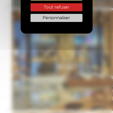
Tout refuser
Personnaliser